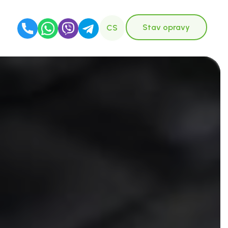
Stav opravy
CS