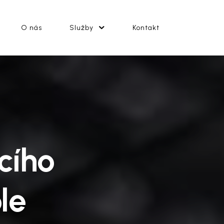
O nás
Služby
Kontakt
cího
le